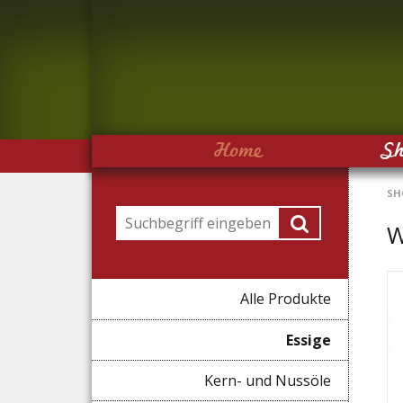
Navigation
Home
S
überspringen
SH
Suchbegriffe
W
Navigation
Alle Produkte
überspringen
Essige
Kern- und Nussöle