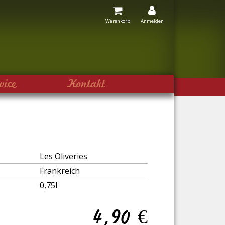
Warenkorb
Anmelden
vice
Kontakt
Les Oliveries
Frankreich
0,75l
4,90
€