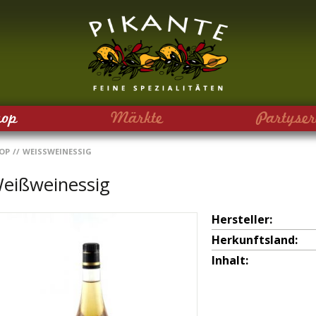
hop
Märkte
Partyser
OP
//
WEISSWEINESSIG
eißweinessig
Hersteller:
Herkunftsland:
Inhalt: