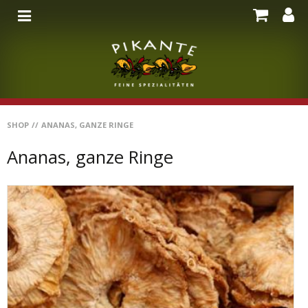
SHOP
//
ANANAS, GANZE RINGE
Ananas, ganze Ringe