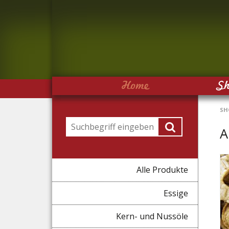
Navigation
Home
S
überspringen
SH
Suchbegriffe
A
Navigation
Alle Produkte
überspringen
Essige
Kern- und Nussöle