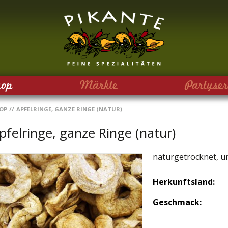
hop
Märkte
Partyser
OP
//
APFELRINGE, GANZE RINGE (NATUR)
pfelringe, ganze Ringe (natur)
naturgetrocknet, u
Herkunftsland:
Geschmack: